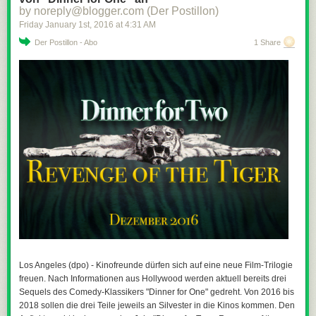
by noreply@blogger.com (Der Postillon)
Friday January 1
st
, 2016
at
4:31 AM
Der Postillon - Abo
1 Share
Los Angeles (dpo) - Kinofreunde dürfen sich auf eine neue Film-Trilogie
freuen. Nach Informationen aus Hollywood werden aktuell bereits drei
Sequels des Comedy-Klassikers "Dinner for One" gedreht. Von 2016 bis
2018 sollen die drei Teile jeweils an Silvester in die Kinos kommen. Den