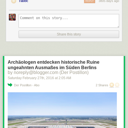
Tlaloc
3805 days ago
REPLY
Share this story
Archäologen entdecken historische Ruine
ungeahnten Ausmaßes im Süden Berlins
by noreply@blogger.com (Der Postillon)
Saturday February 27
th
, 2016
at
2:05 AM
Der Postillon - Abo
2 Shares