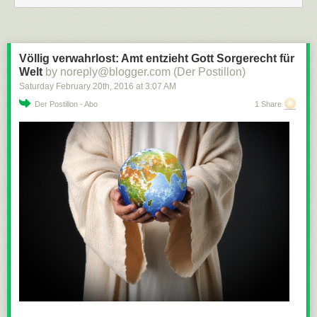
Völlig verwahrlost: Amt entzieht Gott Sorgerecht für
Welt
by noreply@blogger.com (Der Postillon)
Saturday February 20
th
, 2016
at
3:07 AM
Der Postillon - Abo
1 Share