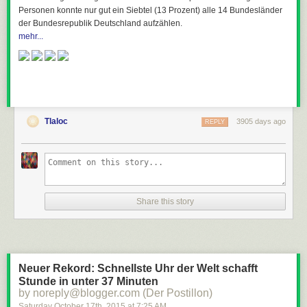
Personen konnte nur gut ein Siebtel (13 Prozent) alle 14 Bundesländer
der Bundesrepublik Deutschland aufzählen.
mehr...
Tlaloc
3905 days ago
REPLY
Share this story
Neuer Rekord: Schnellste Uhr der Welt schafft
Stunde in unter 37 Minuten
by noreply@blogger.com (Der Postillon)
Saturday October 17
th
, 2015
at
7:25 AM