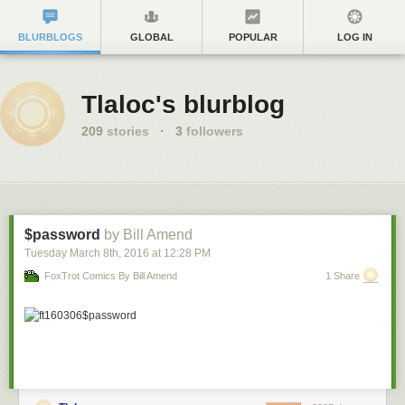
BLURBLOGS
GLOBAL
POPULAR
LOG IN
Tlaloc's blurblog
209
stories
·
3
followers
$password
by Bill Amend
Tuesday March 8
th
, 2016
at
12:28 PM
FoxTrot Comics By Bill Amend
1 Share