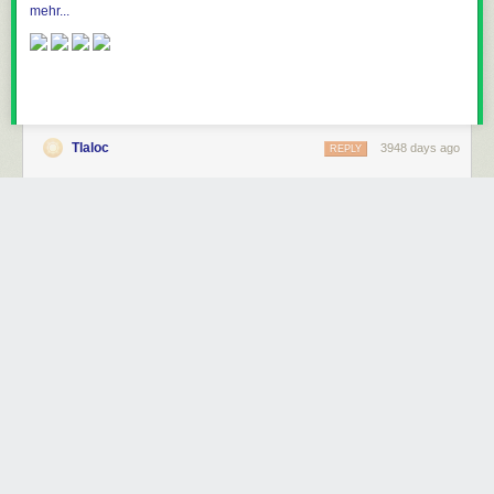
mehr...
Tlaloc
3948 days ago
REPLY
Share this story
Beschlagnahmt. Bente im italienischen Autoknast!
by diggerhamburg
Sunday October 11
th
, 2015
at
6:23 AM
DIGGER Hamburg
1 Comment
Ein sehr engagierter italienischer Polizist hat gestern erreicht, dass die