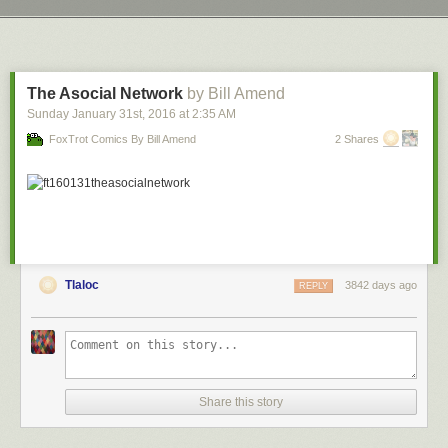
Next Page of Stories
Loading...
The Asocial Network
by Bill Amend
Sunday January 31
st
, 2016
at
2:35 AM
FoxTrot Comics By Bill Amend
2 Shares
Tlaloc
3842 days ago
REPLY
Share this story