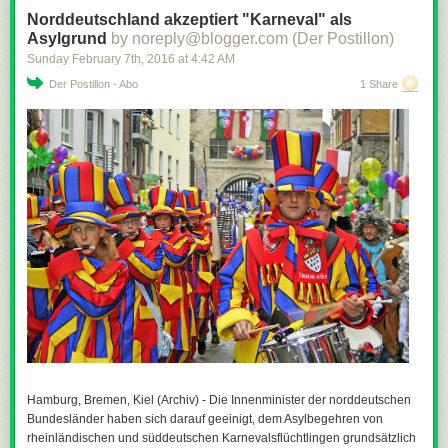
Norddeutschland akzeptiert "Karneval" als
Asylgrund
by noreply@blogger.com (Der Postillon)
Sunday February 7
th
, 2016
at
4:42 AM
Der Postillon - Abo
1 Share
Hamburg, Bremen, Kiel (Archiv) - Die Innenminister der norddeutschen
Bundesländer haben sich darauf geeinigt, dem Asylbegehren von
rheinländischen und süddeutschen Karnevalsflüchtlingen grundsätzlich