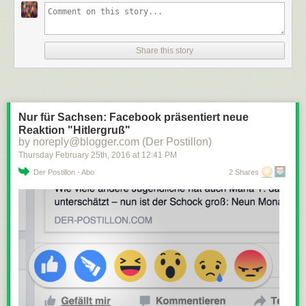
Share this story
Nur für Sachsen: Facebook präsentiert neue
Reaktion "Hitlergruß"
by noreply@blogger.com (Der Postillon)
Thursday February 25
th
, 2016
at
12:41 PM
Der Postillon - Abo
2 Shares