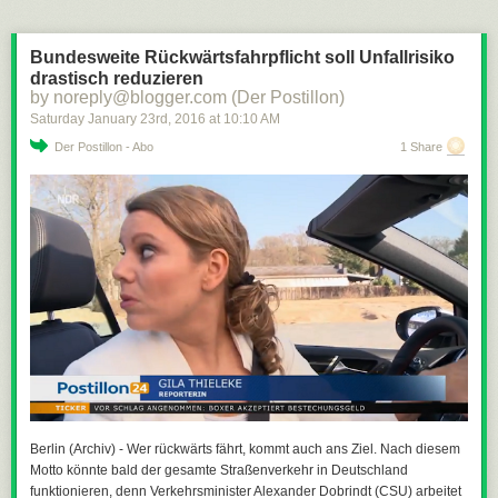
Bundesweite Rückwärtsfahrpflicht soll Unfallrisiko
drastisch reduzieren
by noreply@blogger.com (Der Postillon)
Saturday January 23
rd
, 2016
at
10:10 AM
Der Postillon - Abo
1 Share
Berlin (Archiv) - Wer rückwärts fährt, kommt auch ans Ziel. Nach diesem
Motto könnte bald der gesamte Straßenverkehr in Deutschland
funktionieren, denn Verkehrsminister Alexander Dobrindt (CSU) arbeitet